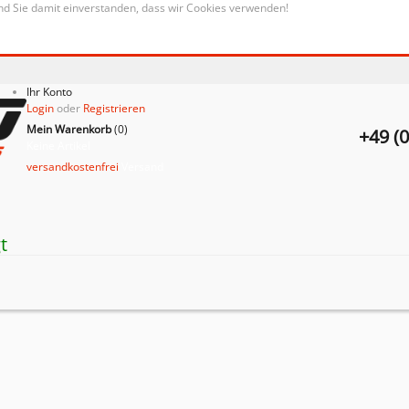
nd Sie damit einverstanden, dass wir Cookies verwenden!
Ihr Konto
Login
oder
Registrieren
Mein Warenkorb
(
0
)
+49 (
Keine Artikel
versandkostenfrei
Versand
t