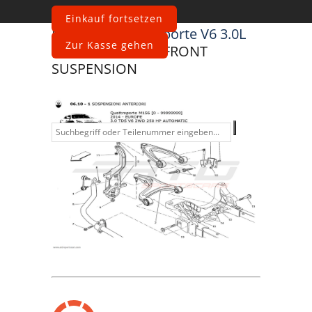
Einkauf fortsetzen
Maserati
Quattroporte V6 3.0L
Zur Kasse gehen
Diesel Auto 2014
FRONT
SUSPENSION