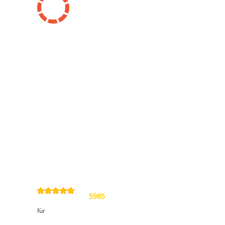
Information
Kontakt
Allgemeine
Geschäftsbedingungen
Datenschutzerklärung
Widerrufsbelehrung
Impressum
Sitemap
4,9
/
5
von
5985
Review(s)
für