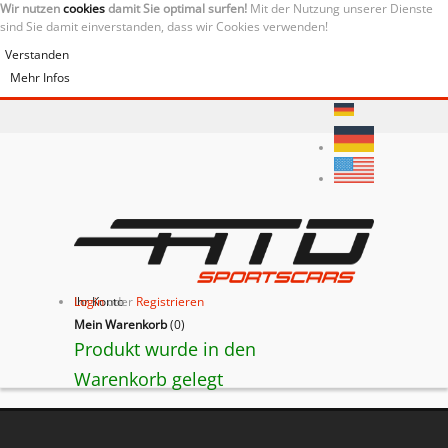
Wir nutzen
cookies
damit Sie optimal surfen!
Mit der Nutzung unserer Dienste
sind Sie damit einverstanden, dass wir Cookies verwenden!
Verstanden
Mehr Infos
Ihr Konto
Login
oder
Registrieren
Mein Warenkorb
(
0
)
Produkt wurde in den
Warenkorb gelegt
BACK