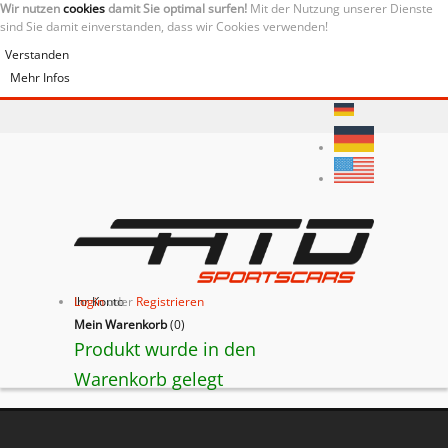
Wir nutzen
cookies
damit Sie optimal surfen!
Mit der Nutzung unserer Dienste
sind Sie damit einverstanden, dass wir Cookies verwenden!
Verstanden
Mehr Infos
Ihr Konto
Login
oder
Registrieren
Mein Warenkorb
(
0
)
Produkt wurde in den
Warenkorb gelegt
BACK