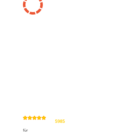
Information
Kontakt
Allgemeine
Geschäftsbedingungen
Datenschutzerklärung
Widerrufsbelehrung
Impressum
Sitemap
4,9
/
5
von
5985
Review(s)
für