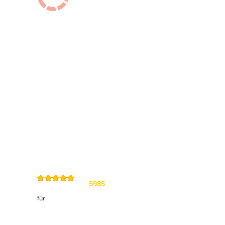
Information
Kontakt
Allgemeine
Geschäftsbedingungen
Datenschutzerklärung
Widerrufsbelehrung
Impressum
Sitemap
4,9
/
5
von
5985
Review(s)
für