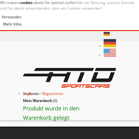
Wir nutzen
cookies
damit Sie optimal surfen!
Mit der Nutzung unserer Dienste
sind Sie damit einverstanden, dass wir Cookies verwenden!
Verstanden
Mehr Infos
Ihr Konto
Login
oder
Registrieren
Mein Warenkorb
(
0
)
Produkt wurde in den
Warenkorb gelegt
BACK