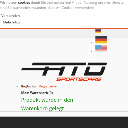
Wir nutzen
cookies
damit Sie optimal surfen!
Mit der Nutzung unserer Dienste
sind Sie damit einverstanden, dass wir Cookies verwenden!
Verstanden
Mehr Infos
Ihr Konto
Login
oder
Registrieren
Mein Warenkorb
(
0
)
Produkt wurde in den
Warenkorb gelegt
BACK