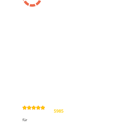
Information
Kontakt
Allgemeine
Geschäftsbedingungen
Datenschutzerklärung
Widerrufsbelehrung
Impressum
Sitemap
4,9
/
5
von
5985
Review(s)
für