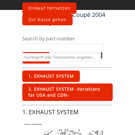
Einkauf fortsetzen
Maserati
4200 GT Coupé 2004
Zur Kasse gehen
Exhaust System
Search by part number
1. EXHAUST SYSTEM
2. EXHAUST SYSTEM -Variatians
far USA and CDN-
1. EXHAUST SYSTEM