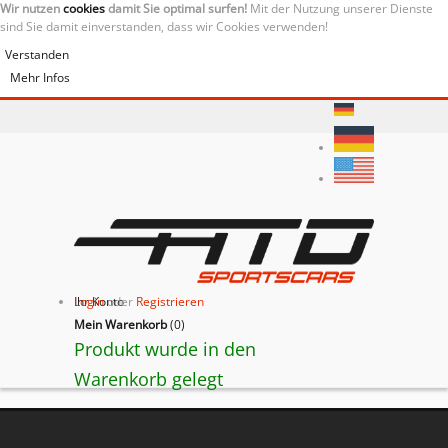
Wir nutzen
cookies
damit Sie optimal surfen!
Mit der Nutzung unserer Dienste
sind Sie damit einverstanden, dass wir Cookies verwenden!
Verstanden
Mehr Infos
Ihr Konto
Login
oder
Registrieren
Mein Warenkorb
(
0
)
Produkt wurde in den
Warenkorb gelegt
BACK