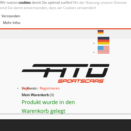
Wir nutzen
cookies
damit Sie optimal surfen!
Mit der Nutzung unserer Dienste
sind Sie damit einverstanden, dass wir Cookies verwenden!
Verstanden
Mehr Infos
Ihr Konto
Login
oder
Registrieren
Mein Warenkorb
(
0
)
Produkt wurde in den
Warenkorb gelegt
BACK