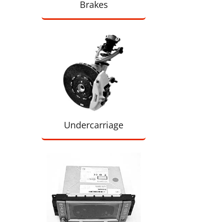
Brakes
Undercarriage