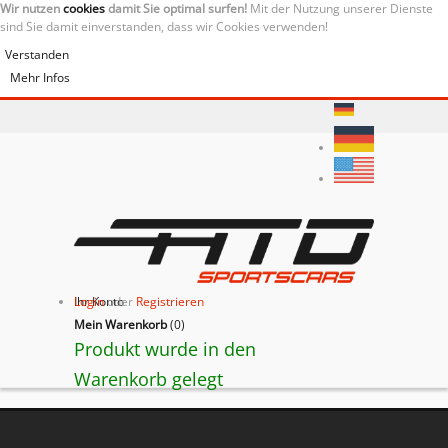
Wir nutzen
cookies
damit Sie optimal surfen!
Mit der Nutzung unserer Dienste
sind Sie damit einverstanden, dass wir Cookies verwenden!
Verstanden
Mehr Infos
Ihr Konto
Login
oder
Registrieren
Mein Warenkorb
(
0
)
Produkt wurde in den
Warenkorb gelegt
BACK