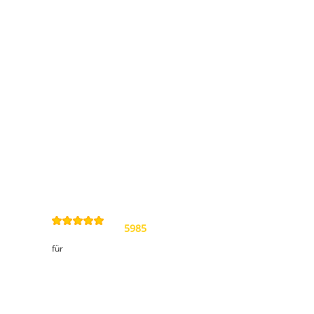
Information
Kontakt
Allgemeine
Geschäftsbedingungen
Datenschutzerklärung
Widerrufsbelehrung
Impressum
Sitemap
4,9
/
5
von
5985
Review(s)
für
Kundenbereich