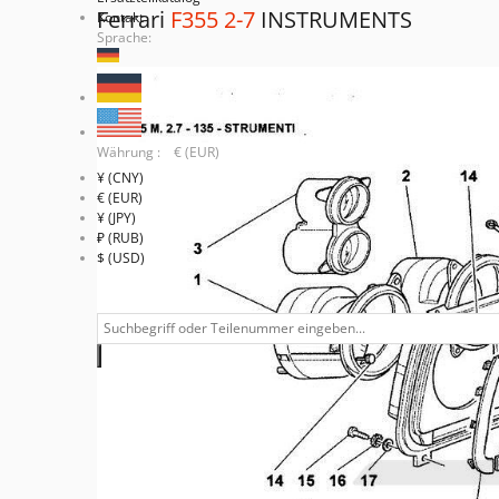
Ferrari
F355 2-7
INSTRUMENTS
Kontakt
Sprache:
Währung : € (EUR)
¥ (CNY)
€ (EUR)
¥ (JPY)
₽ (RUB)
$ (USD)