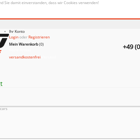
nd Sie damit einverstanden, dass wir Cookies verwenden!
Ihr Konto
Login
oder
Registrieren
Mein Warenkorb
(
0
)
+49 (
Keine Artikel
versandkostenfrei
Versand
t
cars