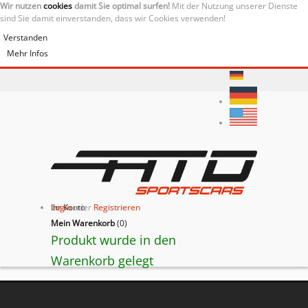
Wir nutzen
cookies
damit Sie optimal surfen!
Mit der Nutzung unserer Dienste
sind Sie damit einverstanden, dass wir Cookies verwenden!
Verstanden
Mehr Infos
Ihr Konto
Login
oder
Registrieren
Mein Warenkorb
(
0
)
Produkt wurde in den
Warenkorb gelegt
BACK