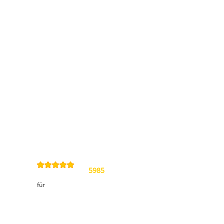
Information
Kontakt
Allgemeine
Geschäftsbedingungen
Datenschutzerklärung
Widerrufsbelehrung
Impressum
Sitemap
4,9
/
5
von
5985
Review(s)
für
Kundenbereich