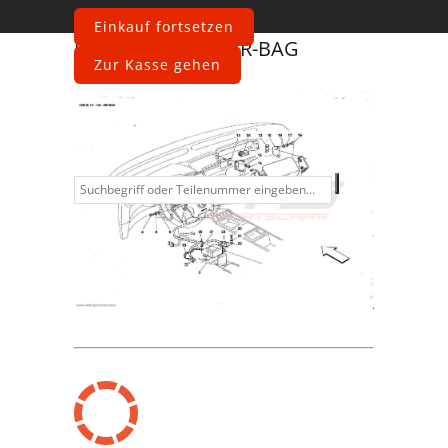
Einkauf fortsetzen
Ferrari
F355 2-7
AIR-BAG
Zur Kasse gehen