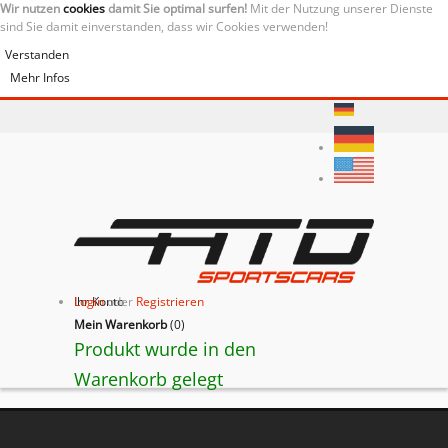
Wir nutzen
cookies
damit Sie optimal surfen!
Mit der Nutzung unserer Dienste
sind Sie damit einverstanden, dass wir Cookies verwenden!
Verstanden
Mehr Infos
Ihr Konto
Login
oder
Registrieren
Mein Warenkorb
(
0
)
Produkt wurde in den
Warenkorb gelegt
BACK