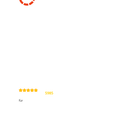
Information
Kontakt
Allgemeine
Geschäftsbedingungen
Datenschutzerklärung
Widerrufsbelehrung
Impressum
Sitemap
4,9
/
5
von
5985
Review(s)
für