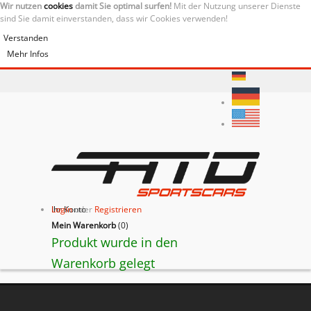
Wir nutzen
cookies
damit Sie optimal surfen!
Mit der Nutzung unserer Dienste
sind Sie damit einverstanden, dass wir Cookies verwenden!
Verstanden
Mehr Infos
Ihr Konto
Login
oder
Registrieren
Mein Warenkorb
(
0
)
Produkt wurde in den
Warenkorb gelegt
BACK