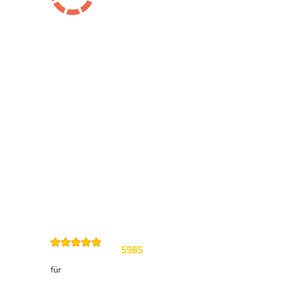
Information
Kontakt
Allgemeine
Geschäftsbedingungen
Datenschutzerklärung
Widerrufsbelehrung
Impressum
Sitemap
4,9
/
5
von
5985
Review(s)
für