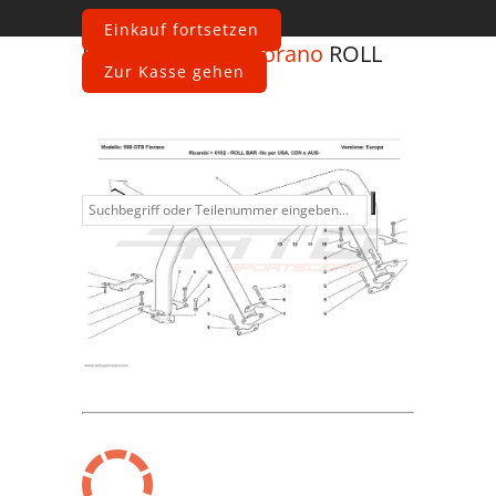
Einkauf fortsetzen
Ferrari
599 GTB Fiorano
ROLL
Zur Kasse gehen
BAR