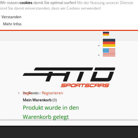
Wir nutzen
cookies
damit Sie optimal surfen!
Mit der Nutzung unserer Dienste
sind Sie damit einverstanden, dass wir Cookies verwenden!
Verstanden
Mehr Infos
Ihr Konto
Login
oder
Registrieren
Mein Warenkorb
(
0
)
Produkt wurde in den
Warenkorb gelegt
BACK