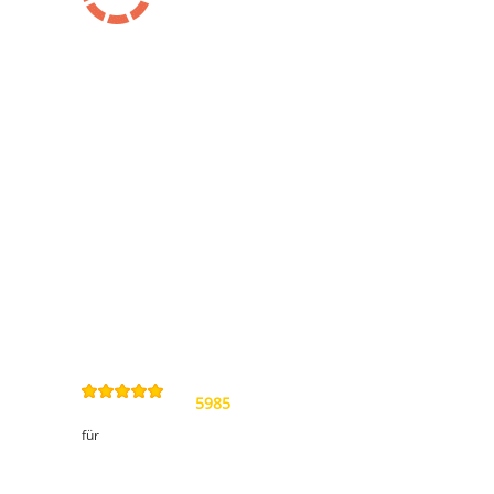
Information
Kontakt
Allgemeine
Geschäftsbedingungen
Datenschutzerklärung
Widerrufsbelehrung
Impressum
Sitemap
4,9
/
5
von
5985
Review(s)
für