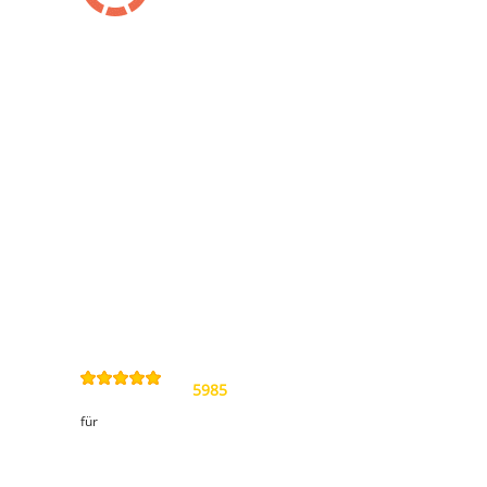
Information
Kontakt
Allgemeine
Geschäftsbedingungen
Datenschutzerklärung
Widerrufsbelehrung
Impressum
Sitemap
4,9
/
5
von
5985
Review(s)
für