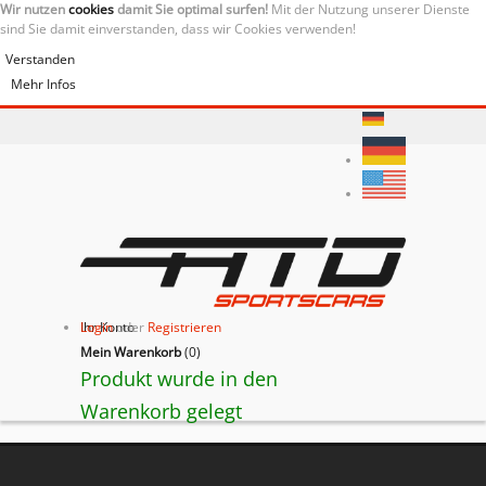
Wir nutzen
cookies
damit Sie optimal surfen!
Mit der Nutzung unserer Dienste
sind Sie damit einverstanden, dass wir Cookies verwenden!
Verstanden
Mehr Infos
Ihr Konto
Login
oder
Registrieren
Mein Warenkorb
(
0
)
Produkt wurde in den
Warenkorb gelegt
BACK