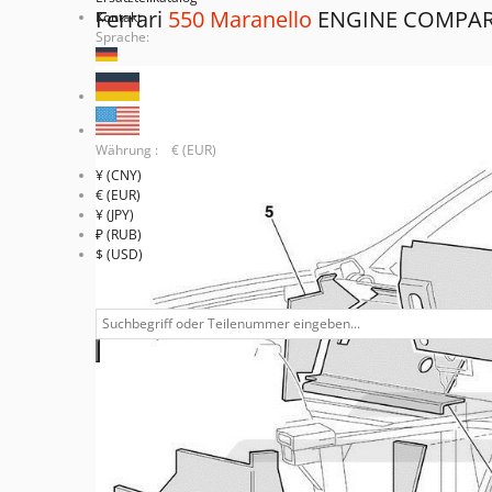
Ferrari
550 Maranello
ENGINE COMPAR
Kontakt
Sprache:
Währung : € (EUR)
¥ (CNY)
€ (EUR)
¥ (JPY)
₽ (RUB)
$ (USD)