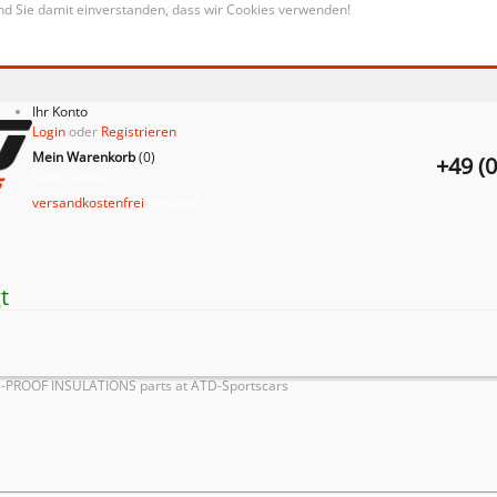
nd Sie damit einverstanden, dass wir Cookies verwenden!
Ihr Konto
Login
oder
Registrieren
Mein Warenkorb
(
0
)
+49 (
Keine Artikel
versandkostenfrei
Versand
t
-PROOF INSULATIONS parts at ATD-Sportscars