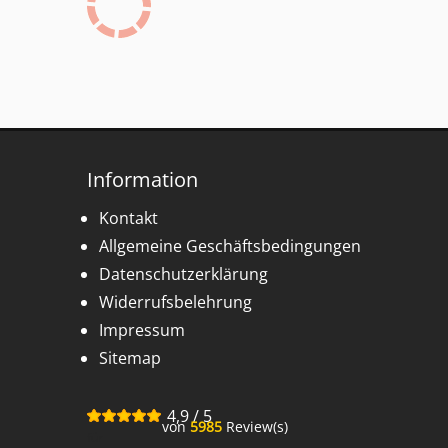
Information
Kontakt
Allgemeine Geschäftsbedingungen
Datenschutzerklärung
Widerrufsbelehrung
Impressum
Sitemap
4,9
/
5
von
5985
Review(s)
für