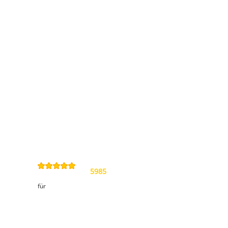
Information
Kontakt
Allgemeine
Geschäftsbedingungen
Datenschutzerklärung
Widerrufsbelehrung
Impressum
Sitemap
4,9
/
5
von
5985
Review(s)
für
Kundenbereich