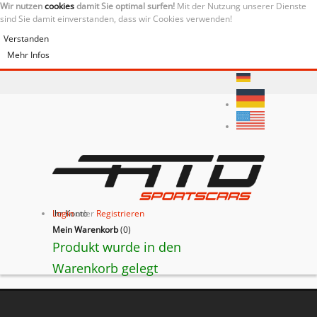
Wir nutzen
cookies
damit Sie optimal surfen!
Mit der Nutzung unserer Dienste
sind Sie damit einverstanden, dass wir Cookies verwenden!
Verstanden
Mehr Infos
Ihr Konto
Login
oder
Registrieren
Mein Warenkorb
(
0
)
Produkt wurde in den
Warenkorb gelegt
BACK