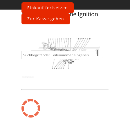
Einkauf fortsetzen
Ferrari
512 M
Engine Ignition
Zur Kasse gehen
Information