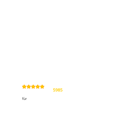
Kontakt
Allgemeine
Geschäftsbedingungen
Datenschutzerklärung
Widerrufsbelehrung
Impressum
Sitemap
4,9
/
5
von
5985
Review(s)
für
Kundenbereich
Meine Bestellungen