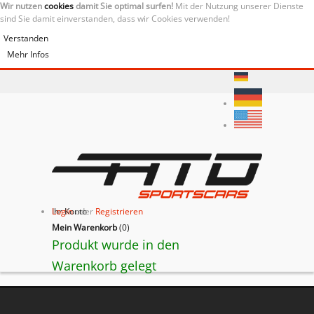
Wir nutzen
cookies
damit Sie optimal surfen!
Mit der Nutzung unserer Dienste
sind Sie damit einverstanden, dass wir Cookies verwenden!
Verstanden
Mehr Infos
Ihr Konto
Login
oder
Registrieren
Mein Warenkorb
(
0
)
Produkt wurde in den
Warenkorb gelegt
BACK