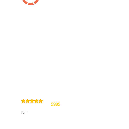
Information
Kontakt
Allgemeine
Geschäftsbedingungen
Datenschutzerklärung
Widerrufsbelehrung
Impressum
Sitemap
4,9
/
5
von
5985
Review(s)
für