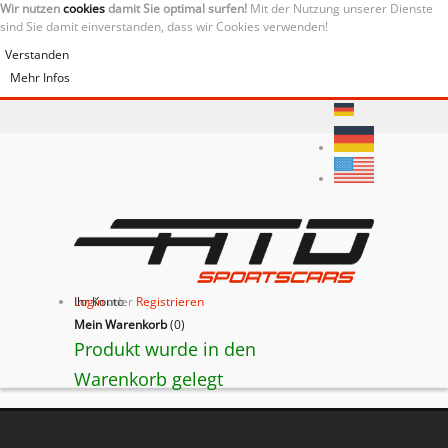
Wir nutzen
cookies
damit Sie optimal surfen!
Mit der Nutzung unserer Dienste
sind Sie damit einverstanden, dass wir Cookies verwenden!
Verstanden
Mehr Infos
Ihr Konto
Login
oder
Registrieren
Mein Warenkorb
(
0
)
Produkt wurde in den
Warenkorb gelegt
BACK