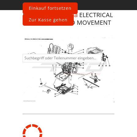
Einkauf fortsetzen
Ferrari
360 Modena
ELECTRICAL
Zur Kasse gehen
SEAT - GUIDE AND MOVEMENT