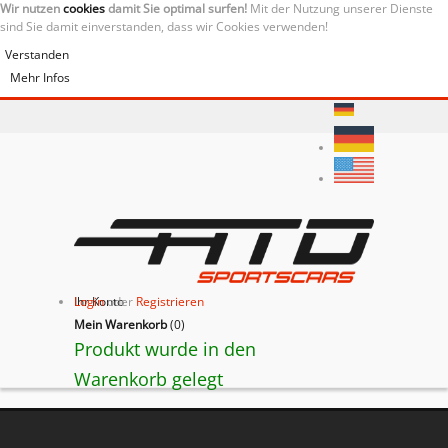
Wir nutzen
cookies
damit Sie optimal surfen!
Mit der Nutzung unserer Dienste
sind Sie damit einverstanden, dass wir Cookies verwenden!
Verstanden
Mehr Infos
Ihr Konto
Login
oder
Registrieren
Mein Warenkorb
(
0
)
Produkt wurde in den
Warenkorb gelegt
BACK