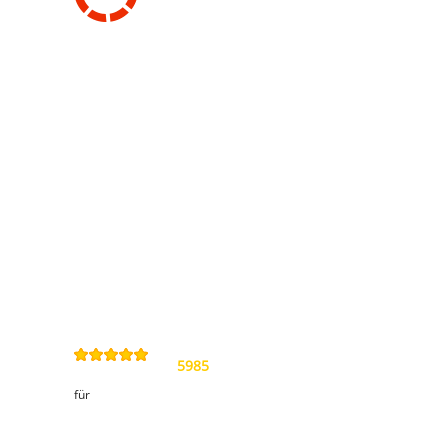
Information
Kontakt
Allgemeine
Geschäftsbedingungen
Datenschutzerklärung
Widerrufsbelehrung
Impressum
Sitemap
4,9
/
5
von
5985
Review(s)
für