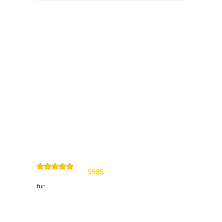
Information
Kontakt
Allgemeine
Geschäftsbedingungen
Datenschutzerklärung
Widerrufsbelehrung
Impressum
Sitemap
4,9
/
5
von
5985
Review(s)
für
Kundenbereich