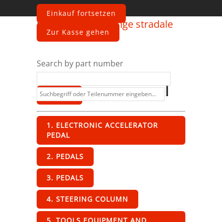
Einkauf fortsetzen
Ferrari
360 Challenge stradale
Zur Kasse gehen
Interior
Search by part number
1. ELECTRONIC ACCELERATOR
PEDAL
2. PEDALS
3. PEDALS
4. STEERING COLUMN
5. TOOLS EQUIPMENT AND