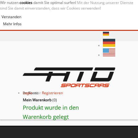
Wir nutzen
cookies
damit Sie optimal surfen!
Mit der Nutzung unserer Dienste
sind Sie damit einverstanden, dass wir Cookies verwenden!
Verstanden
Mehr Infos
Ihr Konto
Login
oder
Registrieren
Mein Warenkorb
(
0
)
Produkt wurde in den
Warenkorb gelegt
BACK