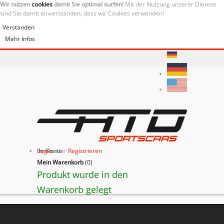
Wir nutzen
cookies
damit Sie optimal surfen!
Mit der Nutzung unserer Dienste
sind Sie damit einverstanden, dass wir Cookies verwenden!
Verstanden
Mehr Infos
Ihr Konto
Login
oder
Registrieren
Mein Warenkorb
(
0
)
Produkt wurde in den
Warenkorb gelegt
BACK