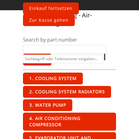
Einkauf fortsetzen
Ferrari
348
Cooling - Air-
Zur Kasse gehen
Conditioning
Search by part number
1. COOLING SYSTEM
2. COOLING SYSTEM RADIATORS
3. WATER PUMP
4. AIR CONDITIONING
COMPRESSOR
5. EVAPORATOR UNIT AND